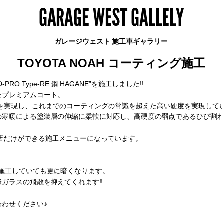
GARAGE WEST GALLELY
ガレージウェスト 施工車ギャラリー
TOYOTA NOAH コーティング施工
O Type-RE 鋼 HAGANE”を施工しました‼
たプレミアムコート。
5Hを実現し、これまでのコーティングの常識を超えた高い硬度を実現して
の寒暖による塗装層の伸縮に柔軟に対応し、高硬度の弱点であるひび割
工店だけができる施工メニューになっています。
を施工していても更に暗くなります。
際ガラスの飛散を抑えてくれます‼
わせください♪