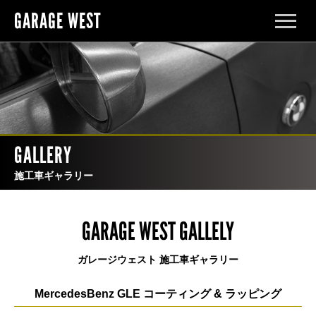
GARAGE WEST
メ
ニ
ュ
ー
を
開
く
GALLERY
施工車ギャラリー
GARAGE WEST GALLELY
ガレージウェスト 施工車ギャラリー
MercedesBenz GLE コーティング & ラッピング