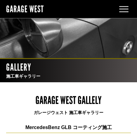
GARAGE WEST
メ
ニ
ュ
ー
を
開
く
GALLERY
施工車ギャラリー
GARAGE WEST GALLELY
ガレージウェスト 施工車ギャラリー
MercedesBenz GLB コーティング施工